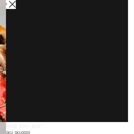
Другие продукты
Биф хот-дог
SKU:
SKU0003