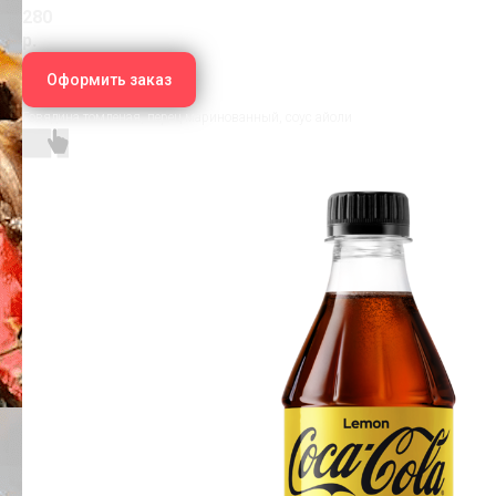
280
р.
Оформить заказ
Говядина томленая, перец маринованный, соус айоли