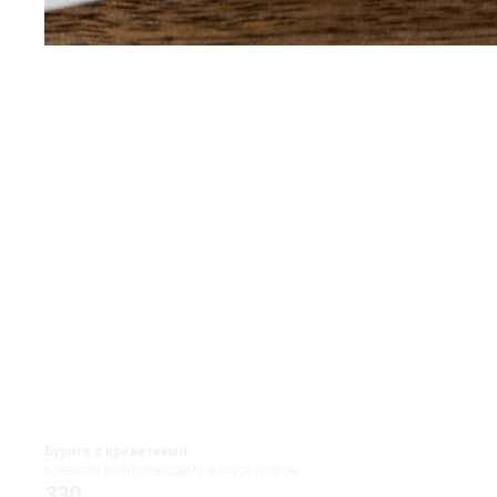
Бурито с креветками
Креветки чили с овощами в соусе цитрон
330